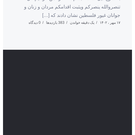
تنصروالله ینصرکم ویثبت اقدامکم مردان و زنان و
جوانان غیور فلسطین نشان دادند که […]
۱۷ مهر ، ۱۴۰۲
یک دقیقه خواندن
383 بازدیدها
0 دیدگاه