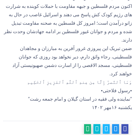
اکنون مردم فلسطین و جبهه مقاومت با حملات کوبنده به شرارت
های رژیم کودک کش پاسخ می دهند و اسرائیل غاصب در حال به
زانو درآمدن است؛ امروز کل فلسطین به صحنه مقاومت تبدیل
شده و مردم و جوانان غیور فلسطین بر ادامه جهادشان وحدت نظر
دارند.
ضمن تبریک این پیروزی غرور آفرین به مبارزان و مجاهدان
فلسطینی، رجاء واثق دارم، دیر نخواهد بود روزی که جوانان
فلسطینی، مسجد الاقصی را از اسارت دشمن صهیونیستی آزاد
خواهند کرد.
وَمَا ٱلنَّصرُ إِلَّا مِن عِندِ ٱللَّهِ ٱلعَزِیزِ ٱلحَکِیم
•رسول فلاحتی•
″نماینده ولی فقیه در استان گیلان و امام جمعه رشت″
یکشنبه ۱۶مهر ۱۴۰۲