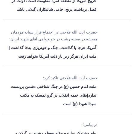
خروج آمریکا از منطقه ثمره مقاومت است/ دولت در
فصل برداشت برنج، حامی شالیکاران گیلانی باشد
حضرت آیت الله فلاحتی در اجتماع قرار شبانه مردمان
همیشه در صحنه رشت در خونخواهی آقای شهید ایران:
آمریکا هرجا پا گذاشت، جنگ و خونریزی به‌جا گذاشت |
ملت ایران هرگز زیر بار ذلت آمریکا نخواهد رفت
حضرت آیت الله فلاحتی تاکید کرد؛
ملت امام حسین (ع) در جنگ شناختی دشمن بن‌بست
ندارد|بقای خیمه انقلاب در گرو تمسک به مکتب
سیدالشهدا (ع) است
در پیامی؛
پیام مشترک نماینده مقام معظم رهبری در گیلان و