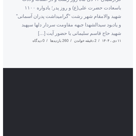
باسعادت حضرت علی(ع) و روز پدر؛ یادواره ۱۱۰۰
شهید والامقام شهر رشت “گرامیداشت پدران آسمانی”
و یادبود سیدالشهدا جبهه مقاومت سردار دلها سپهبد
شهید حاج قاسم سلیمانی با حضور آیت […]
۱۱ دی ، ۱۴۰۴
2 دقیقه خواندن
260 بازدیدها
0 دیدگاه