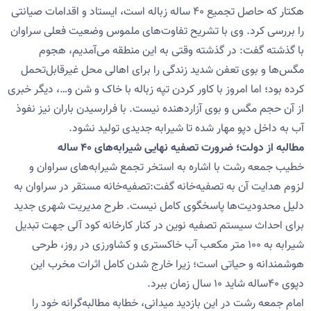
هکتار که حاصل تجمیع ۴۰ ساله زباله است، ایستاد و اقدامات صیانتی
را بررسی کرد. وی با تشریح تفاوت‌های ملموس وضعیت فعلی سراوان
با گذشته گفت: در گذشته وقتی به این منطقه می‌آمدیم، هجوم
مگس‌ها و بوی تعفن شدید زندگی را برای اهالی محل غیرقابل‌تحمل
کرده بود؛ اما امروز با کاور کردن تپه زباله با خاک و شن و…، دیگر خبری
از آن حجم مگس و بوی آزاردهنده نیست. با فرارسیدن باران نیز نفوذ
آب به داخل دپو مهار شده تا شیرابه جدیدی تولید نشود.
مطالبه از دولت؛ ضرورت تصفیه نهایی شیرابه‌های ۴۰ ساله
خطیب جمعه رشت با اشاره به استخر تجمع شیرابه‌های سراوان و
لزوم هدایت آن به تصفیه‌خانه گفت:تصفیه‌خانه مستقر در سراوان به
دلیل محدودیت‌ها پاسخگوی کامل نیست. طرح مدیریت شهری جدید
برای احداث سیستم تصفیه نوین در کنار کارخانه کود آلی جهت تبدیل
شیرابه به ۱۰۰ متر مکعب آب خاکستری و کشاورزی در روز، طرحی
هوشمندانه و حیاتی است؛ زیرا خارج شدن کامل اثرات مخرب این
دپوی ۴۰ساله شاید ۱۰ سال زمان ببرد.
امام جمعه رشت در این بازدید میدانی، خطابه مطالبه‌گرانه خود را