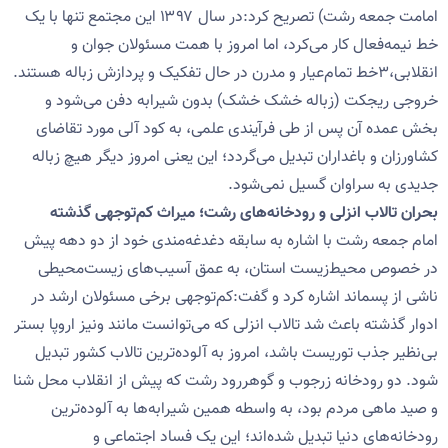
امامت جمعه رشت) تصریح کرد:در سال ۱۳۹۷ این مجتمع تنها با یک
خط نیمه‌فعال کار می‌کرد، اما امروز با همت مسئولان جوان و
انقلابی،۳خط تمام‌عیار و مدرن در حال تفکیک و پردازش زباله هستند.
خروجی ریجکت (زباله خشک خشک) بدون شیرابه دفن می‌شود و
بخش عمده آن پس از طی فرآیندی علمی، به کود آلی مورد تقاضای
کشاورزان و باغداران تبدیل می‌گردد؛ این یعنی امروز دیگر هیچ زباله
جدیدی به سراوان گسیل نمی‌شود.
بحران تالاب انزلی و رودخانه‌های رشت؛ میراث کم‌توجهی گذشته
امام جمعه رشت با اشاره به سابقه دغدغه‌مندی خود از دو دهه پیش
در خصوص محیط‌زیست استان، به عمق آسیب‌های زیست‌محیطی
ناشی از پسماند اشاره کرد و گفت:کم‌توجهی برخی مسئولان ارشد در
ادوار گذشته باعث شد تالاب انزلی که می‌توانست مانند ونیز اروپا بستر
بی‌نظیر جذب توریست باشد، امروز به آلوده‌ترین تالاب کشور تبدیل
شود. دو رودخانه زرجوب و گوهررود رشت که پیش از انقلاب محل شنا
و صید ماهی مردم بود، به واسطه همین شیرابه‌ها به آلوده‌ترین
رودخانه‌های دنیا تبدیل شده‌اند؛ این یک فساد اجتماعی و