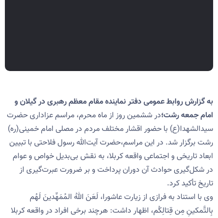
به گزارش روابط عمومی دفتر نماینده مقام معظم رهبری در گیلان و
امام جمعه رشت؛
در ششمین روز از ماه محرم، مراسم عزاداری حضرت
سیدالشهدا(ع) با حضور اقشار مختلف مردم در مصلی امام خمینی(ره)
رشت برگزار شد. در این مراسم،حضرت آیت‌الله رسول فلاحتی با تبیین
ابعاد تاریخی و اجتماعی واقعه کربلا، به نقش بی‌بدیل خواص و عوام
در شکل‌گیری حوادث آن دوران پرداخت و بر ضرورت عبرت‌گیری از
تاریخ تأکید کرد.
وی با استناد به فرازی از زیارت عاشورا، لَعَنَ اللهُ المُمَهِّدینَ لَهُم
بِالتَّمکینِ مِن قِتالِکُم، اظهار داشت: هرچند برخی افراد در واقعه کربلا