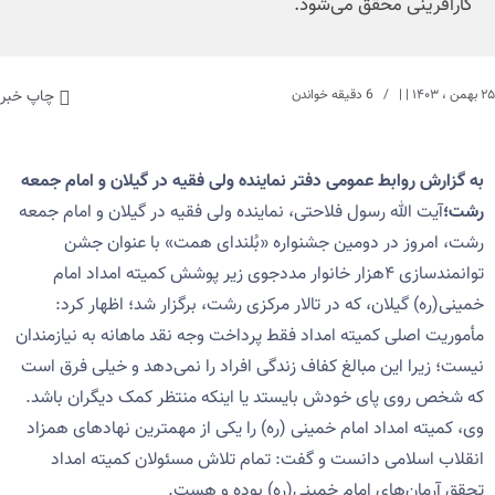
کارآفرینی محقق می‌شود.
۲۵ بهمن ، ۱۴۰۳
| |
6 دقیقه خواندن
چاپ خبر
به گزارش روابط عمومی دفتر نماینده ولی فقیه در گیلان و امام جمعه
رشت؛
آیت الله رسول فلاحتی، نماینده ولی فقیه در گیلان و امام جمعه
رشت، امروز در دومین جشنواره «بُلندای همت» با عنوان جشن
توانمندسازی ۴هزار خانوار مددجوی زیر پوشش کمیته امداد امام
خمینی(ره) گیلان، که در تالار مرکزی رشت، برگزار شد؛ اظهار کرد:
مأموریت اصلی کمیته امداد فقط پرداخت وجه نقد ماهانه به نیازمندان
نیست؛ زیرا این مبالغ کفاف زندگی افراد را نمی‌دهد و خیلی فرق است
که شخص روی پای خودش بایستد یا اینکه منتظر کمک دیگران باشد.
وی، کمیته امداد امام خمینی (ره) را یکی از مهمترین نهادهای همزاد
انقلاب اسلامی دانست و گفت: تمام تلاش مسئولان کمیته امداد
تحقق آرمان‌های امام خمینی(ره) بوده و هست.