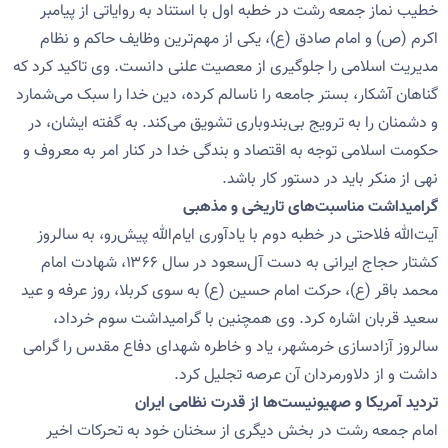
خطیب نماز جمعه رشت در خطبه اول با استناد به روایاتی از پیامبر
اکرم (ص) و امام صادق (ع)، یکی از مهم‌ترین وظایف حاکم و نظام
مدیریت اسلامی را جلوگیری از معصیت علنی دانست. وی تاکید کرد که
گناهان آشکار، بستر جامعه را ناسالم کرده، دین خدا را سبک می‌شمارد
و دشمنان را به ترویج بی‌بندوباری تشویق می‌کند. به گفته ایشان، در
حکومت اسلامی توجه به اقتصاد و بندگی خدا در کنار امر به معروف و
نهی از منکر باید در دستور کار باشد.
گرامیداشت مناسبت‌های تاریخی و مذهبی
آیت‌الله فلاحتی در خطبه دوم با یادآوری ایام‌الله پیش‌رو، به سالروز
کشتار حجاج ایرانی به دست آل‌سعود در سال ۱۳۶۶، شهادت امام
محمد باقر (ع)، حرکت امام حسین (ع) به سوی کربلا، روز عرفه و عید
سعید قربان اشاره کرد. وی همچنین با گرامیداشت سوم خرداد،
سالروز آزادسازی خرمشهر، یاد و خاطره شهدای دفاع مقدس را گرامی
داشت و از دلاورمردان آن عرصه تجلیل کرد.
تردید آمریکا و صهیونیست‌ها از قدرت نظامی ایران
امام جمعه رشت در بخش دیگری از سخنان خود به تحرکات اخیر