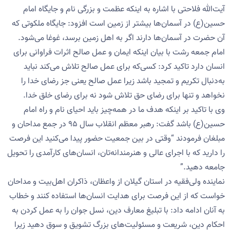
آیت‌الله فلاحتی با اشاره به اینکه عظمت و بزرگی نام و جایگاه امام
حسین(ع) در آسمان‌ها بیشتر از زمین است افزود: جایگاه ملکوتی که
آن حضرت در آسمان‌ها دارند اگر به اهل زمین برسد، غوغا می‌شود.
امام جمعه رشت با بیان اینکه ایمان و عمل صالح اثرات فراوانی برای
انسان دارد تاکید کرد: کسی‌که برای عمل صالح تلاش می‌کند نباید
به‌دنبال تکریم و تمجید باشد زیرا عمل صالح یعنی جز رضای خدا را
نخواهد و تنها برای رضای حق تلاش شود نه برای رضای خلق خدا.
وی با تاکید بر اینکه هدف ما در همه‌چیز باید احیای نام و راه امام
حسین(ع) باشد گفت: رهبر معظم انقلاب سال ۹۵ در جمع مداحان و
مبلغان فرمودند “وقتی در بین جمعیت حضور پیدا می‌کنید این فرصت
را دارید که با اجرای عالی و هنرمندانه‌تان، انسان‌های کارآمدی را تحویل
جامعه دهید.”
نماینده ولی‌فقیه در استان گیلان از واعظان، ذاکران اهل‌بیت و مداحان
خواست که از این فرصت برای هدایت انسان‌ها استفاده کنند و خطاب
به آنان ادامه داد: با تبلیغ معارف دین، نسل جوان را به عمل کردن به
احکام دین، شریعت و مسئولیت‌های بزرگ تشویق و سوق دهید زیرا