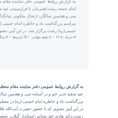
به گزارش روابط عمومی دفتر نماینده مقام م
امام جمعه رشت؛همزمان با فرارسیدن عید سعی
سی و هفتمین سالگرد ارتحال ملکوتی بنیانگذار
مراسم بزرگداشت یاد و خاطره امام خمینی (ر
خمینی(ره) رشت برگزار شد. در این آیین معنوی
۱۴ خرداد ، ۱۴۰۵
3 دقیقه خواندن
75 بازدیدها
0 دیدگاه
به گزارش روابط عمومی دفتر نماینده مقام معظم
عید سعید غدیر خم و در آستانه سی و هفتمین سالگر
بزرگداشت یاد و خاطره امام خمینی (ره) در مصلی
در این آیین معنوی که با حضور حضرت آیت‌الله فل
رشت،دکتر هادی حق شناس استاندار گیلان، جمعی ا