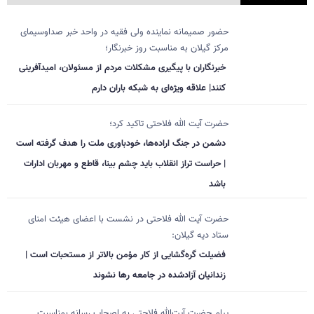
حضور صمیمانه نماینده ولی فقیه در واحد خبر صداوسیمای
مرکز گیلان به مناسبت روز خبرنگار؛
خبرنگاران با پیگیری مشکلات مردم از مسئولان، امیدآفرینی
کنند| علاقه ویژه‌ای به شبکه باران دارم
حضرت آیت الله فلاحتی تاکید کرد؛
دشمن در جنگ اراده‌ها، خودباوری ملت را هدف گرفته است
| حراست تراز انقلاب باید چشم بینا، قاطع و مهربان ادارات
باشد
حضرت آیت الله فلاحتی در نشست با اعضای هیئت امنای
ستاد دیه گیلان:
فضیلت گره‌گشایی از کار مؤمن بالاتر از مستحبات است |
زندانیان آزادشده در جامعه رها نشوند
پیام حضرت آیت‌الله فلاحتی به اصحاب رسانه بمناسبت