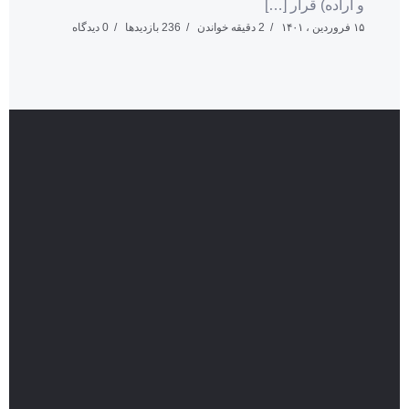
و اراده) قرار […]
۱۵ فروردین ، ۱۴۰۱
2 دقیقه خواندن
236 بازدیدها
0 دیدگاه