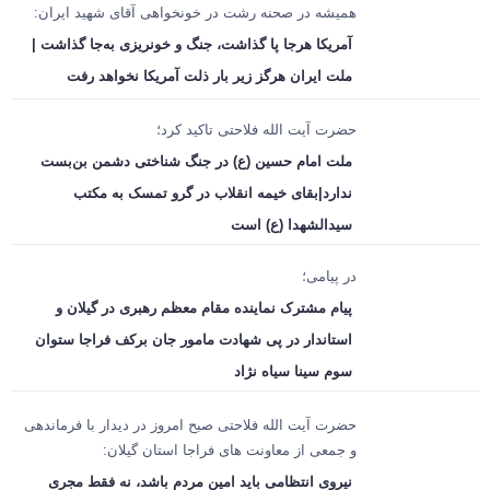
همیشه در صحنه رشت در خونخواهی آقای شهید ایران:
آمریکا هرجا پا گذاشت، جنگ و خونریزی به‌جا گذاشت |
ملت ایران هرگز زیر بار ذلت آمریکا نخواهد رفت
حضرت آیت الله فلاحتی تاکید کرد؛
ملت امام حسین (ع) در جنگ شناختی دشمن بن‌بست
ندارد|بقای خیمه انقلاب در گرو تمسک به مکتب
سیدالشهدا (ع) است
در پیامی؛
پیام مشترک نماینده مقام معظم رهبری در گیلان و
استاندار در پی شهادت مامور جان برکف فراجا ستوان
سوم سینا سیاه نژاد
حضرت آیت الله فلاحتی صبح امروز در دیدار با فرماندهی
و جمعی از معاونت های فراجا استان گیلان:
نیروی انتظامی باید امین مردم باشد، نه فقط مجری