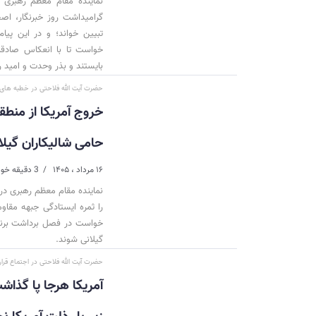
گرامیداشت روز خبرنگار، اص
تبیین خواند؛ و در این پیا
خواست تا با انعکاس صادقان
بایستند و بذر وحدت و امید ر
حضرت آیت الله فلاحتی در خطبه های
خروج آمریکا از منط
حامی شالیکاران گیلا
۱۶ مرداد ، ۱۴۰۵
3 دقیقه خواندن
نماینده مقام معظم رهبری در 
را ثمره ایستادگی جبهه مقاو
خواست در فصل برداشت برنج ب
گیلانی شوند.
حضرت آیت الله فلاحتی در اجتماع قرا
آمریکا هرجا پا گذاش