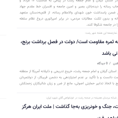
نماینده مقام معظم رهبری در استان گیلان و امام جمعه رشت در پیامی به مناسبت ۱۷ مرداد و
حاب رسانه را دیده‌بانان بصیر و امین جامعه و افسران خط مقدم جهاد
م ضمن پاسداشت خون شهدای والامقام رسانه، از قلم‌به‌دستان متعهد
ه و بدون لکنت مطالبات مردمی، در برابر امپراتوری دروغ نظام سلطه
ا در جامعه شکوفا کنند.
 نمازجمعه این هفته شهر رشت:
قه ثمره مقاومت است/ دولت در فصل برداشت برنج،
نی باشد
0 دیدگاه
استان گیلان و امام جمعه رشت، خروج تدریجی و ذلیلانه آمریکا از منطقه
مت دانست و با تأکید بر عدم امتیازدهی به دشمن فریبکار، از دولتمردان
ا اتخاذ تدابیر حمایتی اصولی، مانع از ضرر و زیان شالیکاران زحمتکش
ر شبانه مردمان همیشه در صحنه رشت در خونخواهی آقای شهید ایران:
ت، جنگ و خونریزی به‌جا گذاشت | ملت ایران هرگز