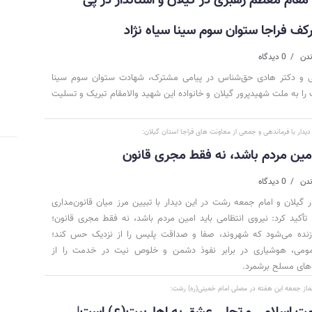
مقام معظم رهبری در گیلان و استاندار در پی
کف فراجا ستوان سوم سینا سیاه نژاد
0 دیدگاه
ی و دکتر هادی حق‌شناس در پیامی مشترک، شهادت ستوان سوم سینا
 را به ملت شهیدپرور گیلان و خانواده این شهید والامقام تبریک و تسلیت
یدار با فرماندهی و جمعی از معاونت های فراجا استان گیلان:
امین مردم باشد، نه فقط مجری قانون
0 دیدگاه
 گیلان و امام جمعه رشت در این دیدار با تبیین مرز میان قانون‌مداری
أکید کرد: نیروی انتظامی باید امین مردم باشد، نه فقط مجری قانون؛
زنده می‌شود که شهروند، صفا و صداقت پلیس را از نزدیک حس کند؛
مومی، هوشیاری در برابر نفوذ دشمن و خلوص نیت در خدمت را از
وهای مسلح برشمرد.
نماز جمعه این هفته در مصلی امام خمینی(ره) رشت:
مت اسلامی و تجلی عشق به اهل‌بیت(ع) است|