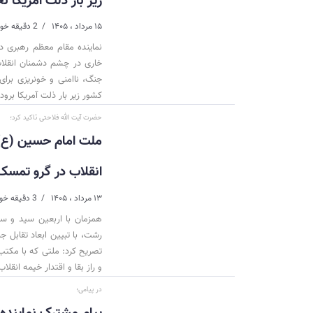
زیر بار ذلت آمریکا 
۱۵ مرداد ، ۱۴۰۵
2 دقیقه خواندن
نماینده مقام معظم رهبری در 
خاری در چشم دشمنان انقلاب
جنگ، ناامنی و خونریزی برای
کشور زیر بار ذلت آمریکا برود.
حضرت آیت الله فلاحتی تاکید کرد؛
ملت امام حسین (ع)
انقلاب در گرو تمسک
۱۳ مرداد ، ۱۴۰۵
3 دقیقه خواندن
همزمان با اربعین سید و سا
رشت، با تبیین ابعاد تقابل جب
تصریح کرد: ملتی که با مکت
و راز بقا و اقتدار خیمه انق
در پیامی؛