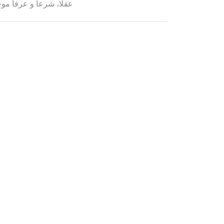
عقلا، شرعا و عرفا موج