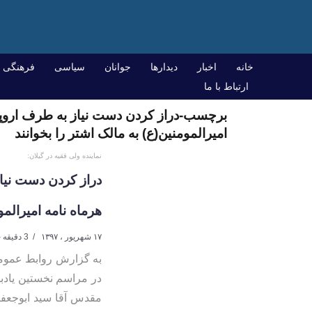
خانه
اخبار
دیدارها
جوانان
سیاسی
فرهنگی
ارتباط با ما
برچسب-دراز کردن دست نیاز به طرف اروپا و
امیرالمومنین(ع) به مالک اشتر را بخوانند
نماینده ولی فقیه در گیلان:
دراز کردن دست نیاز
هرماه نامه امیرالمو
۱۷ شهریور ، ۱۳۹۷
3 دقیقه خواندن
به گزارش روابط عمومی 
در مراسم نخستین یادبو
مقدس آقا سید ابوجعفر(ع