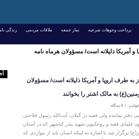
پرداخت وجوهات شرعیه
نماز جمعه
ملاقات مردمی
زندگی نام
 آمریکا ذلیلانه است/ مسؤولان هرماه نامه
آخ
 به طرف اروپا و آمریکا ذلیلانه است/ مسؤولان
منین(ع) به مالک اشتر را بخوانند
0 دیدگاه
دفتر نماینده ولی فقیه در گیلان، آیت‌الله رسول فلاحتی
د علمای فقید و روحانیون شهید بندر کیاشهر که در آستان
) برگزار شد با اشاره به اینکه انسان باید از مواردی که