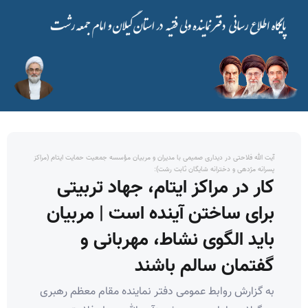
آیت الله فلاحتی در دیداری صمیمی با مدیران و مربیان مؤسسه جمعیت حمایت ایتام (مراکز
پسرانه مژدهی و دخترانه شایگان ثابت رشت):
کار در مراکز ایتام، جهاد تربیتی
برای ساختن آینده است | مربیان
باید الگوی نشاط، مهربانی و
گفتمان سالم باشند
به گزارش روابط عمومی دفتر نماینده مقام معظم رهبری