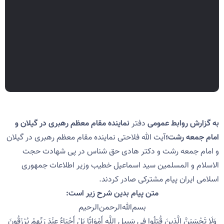
به گزارش روابط عمومی
دفتر
نماینده مقام معظم رهبری در گیلان و
امام جمعه رشت؛
آیت الله فلاحتی نماینده مقام معظم رهبری در گیلان
و امام جمعه رشت و دکتر هادی حق شناس در پی شهادت حجت
الاسلام و المسلمین سید اسماعیل خطیب وزیر اطلاعات جمهوری
اسلامی ایران پیام مشترکی صادر کردند.
متن پیام بدین شرح زیر است:
بسم‌الله‌الرحمن‌الرحیم
وَلَا تَحْسَبَنَّ الَّذِینَ قُتِلُوا فِی سَبِیلِ اللَّهِ أَمْوَاتًا بَلْ أَحْیَاءٌ عِنْدَ رَبِّهِمْ یُرْزَقُونَ