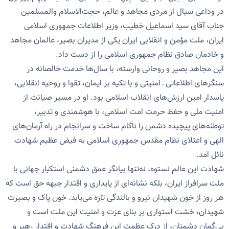
در وداعی سیال از مردی مجاهد و عالم، حجت‌الاسلام والمسلمین
جناب آقای سید اسماعیل خطیب، وزیر اطلاعات جمهوری اسلامی
ایران، ملت مؤمن و انقلابی ایران یکی از مدیران بصیر، عالمان مجاهد
و خادمان صادق نظام جمهوری اسلامی را از دست داد.
این مجاهد بصیر و روحانی وارسته، با سال‌ها خدمت خالصانه در
سنگرهای اطلاعاتی ـ امنیتی و با تکیه بر ایمان، تقوا و روحیه انقلابی،
پاسدار امین ارزش‌های انقلاب اسلامی بود. او در مسیر صیانت از
امنیت ملی و حفظ حرمت امت اسلامی، با هوشمندی و تدبیر،
توطئه‌های پیچیده دشمن را ناکام ساخت و سرانجام در راه آرمان‌های
الهی و اعتلای نظام مقدس جمهوری اسلامی به فیض عظیم شهادت
نائل آمد.
شهادت این عالم نستوه، نه‌تنها بیانگر عمق دشمنی استکبار جهانی با
ملت سرافراز ایران، بلکه نشانه‌ای از پایداری و اقتدار جبهه حق است که
هر روز از خون شهیدان نیرو و بالندگی تازه می‌یابد. خون پاک و بصیرت
شهیدان، خشت استواری بر بنای عزت و امنیت این ملت است و
بی‌گمان دشمنان، از درک عظمت این فرهنگ شهادت و اقتدار رهبر و