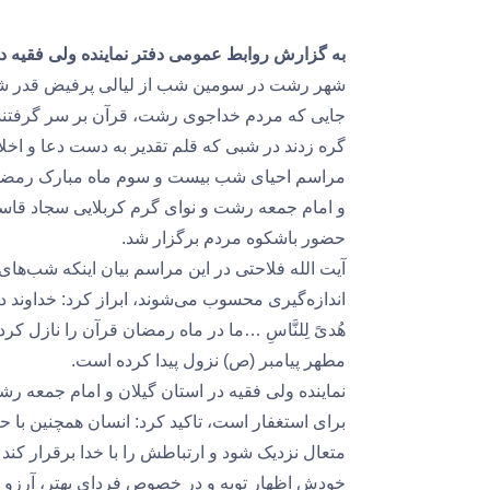
به گزارش روابط عمومی دفتر نماینده ولی فقیه د
شهر رشت در سومین شب از لیالی پرفیض قدر شاهد
جایی که مردم خداجوی رشت، قرآن بر سر گرفتند و 
گره زدند در شبی که قلم تقدیر به دست دعا و اخل
مراسم احیای شب بیست و سوم ماه مبارک رمضان ب
و امام جمعه رشت و نوای گرم کربلایی سجاد قاسم
حضور باشکوه مردم برگزار شد.
آیت الله فلاحتی در این مراسم بیان اینکه شب‌ها
اندازه‌گیری محسوب می‌شوند، ابراز کرد: خداوند در قرآن 
هُدیً لِلنَّاسِ …ما در ماه رمضان قرآن را نازل
مطهر پیامبر (ص) نزول پیدا کرده است.
نماینده ولی فقیه در استان گیلان و امام جمعه ر
برای استغفار است، تاکید کرد: انسان همچنین با ح
متعال نزدیک شود و ارتباطش را با خدا برقرار کن
خودش اظهار توبه و در خصوص فردای بهتر، آرزو و 