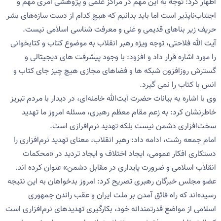
اظهار کرد: توجه به این مهم در مراکز علمی و پژوهشی امری مهم و
اجتناب‌ناپذیر است اما باید بدانیم که هیچ کدام از دست سازه‌های بشر
حریف زیر بناهای قدیمی و غنی و معرفت شناسی اسلامی نیست.
آیت الله فلاحتی، توجه ویژه رهبر انقلاب به موضوع کتاب و کتابخوانی
را مورد اشاره قرار داد و افزود: با وجود پیشرفت های دیجیتالی و
گسترش روزافزون شبکه ها و فضاهای مجازی هیچ چیز جای کتاب و
انس با کتاب را نمی گیرد.
وی با اشاره به بیانات حضرت آیت‌الله خامنه‌ای، در دیدار با مردم تبریز
خاطرنشان کرد: به زعم مقام معظم رهبری، مسئله امروز ما تهدید
سخت‌افزاری دشمن نیست بلکه تهدید نرم‌افرازی است.
امام جمعه رشت، ادامه داد: رهبر انقلاب، معنای تهدید نرم‌افزاری را
دستکاری افکار عمومی، ایجاد اختلاف و ایجاد تردید در «محکمات
انقلاب اسلامی و ضرورت پایداری در مقابل دشمن» عنوان کرده اند.
عضو مجلس خبرگان رهبری تصریح کرد: امروز بدخواهان به این نتیجه
رسیده‌اند که راه فائق آمدن بر ملت ایران و عقب راندن جمهوری
اسلامی از مواضع قدرتمندانه خود، بکارگیری تهدیدهای نرم‌افزاری است