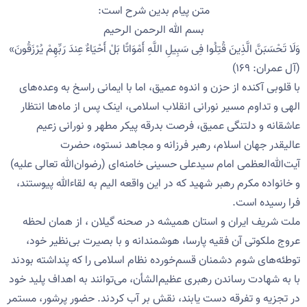
متن پیام بدین شرح است:
بسم الله الرحمن الرحیم
وَلَا تَحْسَبَنَّ الَّذِینَ قُتِلُوا فِی سَبِیلِ اللَّهِ أَمْوَاتًا بَلْ أَحْیَاءٌ عِندَ رَبِّهِمْ یُرْزَقُونَ»
(آل عمران: ۱۶۹)
با قلوبی آکنده از حزن و اندوه عمیق، اما با ایمانی راسخ به وعده‌های
الهی و تداوم مسیر نورانی انقلاب اسلامی، اینک پس از ماه‌ها انتظار
عاشقانه و دلتنگی عمیق، فرصت بدرقه پیکر مطهر و نورانی زعیم
عالیقدر جهان اسلام، رهبر فرزانه و مجاهد نستوه، حضرت
آیت‌الله‌العظمی امام سیدعلی حسینی خامنه‌ای (رضوان‌الله تعالی علیه)
و خانواده مکرم رهبر شهید که در این واقعه الیم به لقاءالله پیوستند،
فرا رسیده است.
ملت شریف ایران و استان همیشه در صحنه گیلان ، از همان لحظه
عروج ملکوتی آن فقیه پارسا، هوشمندانه و با بصیرت بی‌نظیر خود،
توطئه‌های شوم دشمنان قسم‌خورده نظام اسلامی را که پنداشته بودند
با به شهادت رساندن رهبری عظیم‌الشأن، می‌توانند به اهداف پلید خود
در تجزیه و تفرقه دست یابند، نقش بر آب کردند. حضور پرشور، مستمر