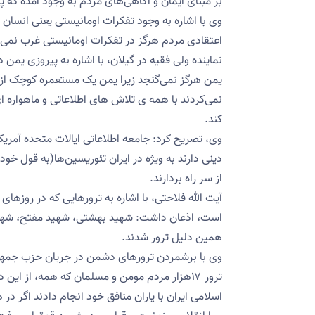
بر مبنای ایمان و آگاهی‌های مردم به وجود آمده که 
وی با اشاره به وجود تفکرات اومانیستی یعنی انسان 
اعتقادی مردم هرگز در تفکرات اومانیستی غرب نمی‌گنج
نماینده ولی فقیه در گیلان، با اشاره به پیروزی یمن
یمن هرگز نمی‌گنجد زیرا یمن یک مستعمره کوچک از ع
نمی‌کردند با همه ی تلاش های اطلاعاتی و ماهواره ا
کند.
وی، تصریح کرد: جامعه اطلاعاتی ایالات متحده آمری
دینی دارند به ویژه در ایران تئوریسین‌ها(به قول خو
از سر راه بردارند.
آیت الله فلاحتی، با اشاره به ترورهایی که در روز
است، اذعان داشت: شهید بهشتی، شهید مفتح، شهی
همین دلیل ترور شدند.
وی با برشمردن ترورهای دشمن در جریان حزب جمه
ترور ۱۷هزار مردم مومن و مسلمان که همه، از 
اسلامی ایران با یاران منافق خود انجام دادند اگر د