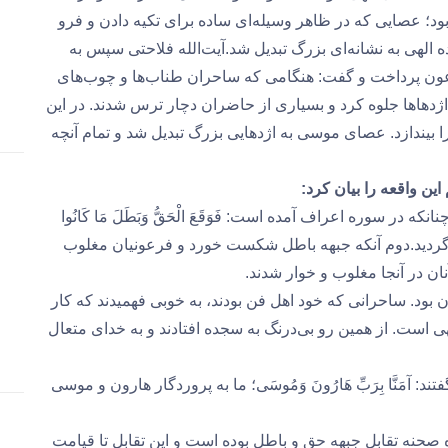
د؛ عصایی که در ظاهر وسیله‌ای ساده برای تکیه دادن و فرو
ه الهی به نشانه‌ای بزرگ تبدیل شد.آیت‌الله فلاحتی سپس به
ن پرداخت و گفت: هنگامی که ساحران طناب‌ها و چوب‌های
اژدهاها جلوه کرد و بسیاری از حاضران دچار ترس شدند. در این
بیندازد. عصای موسی به اژدهایی بزرگ تبدیل شد و تمام آنچه
این واقعه را بیان کرد:
ر سوره اعراف آمده است: فَوَقَعَ الْحَقُّ وَبَطَلَ مَا کَانُوا
باطل گردید.دوم آنکه جبهه باطل شکست خورد و فرعونیان مغلوب
نان در آنجا مغلوب و خوار شدند.
 بود. ساحرانی که خود اهل فن بودند، به خوبی فهمیدند که کار
است. از همین رو بی‌درنگ به سجده افتادند و به خدای متعال
د: آمَنَّا بِرَبِّ هَارُونَ وَمُوسَى؛ ما به پروردگار هارون و موسی
ره صحنه تقابل جبهه حق و باطل بوده است و این تقابل تا قیامت