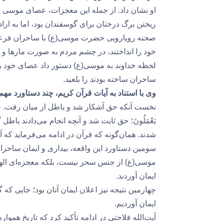
او نشان داد. از جمله این معجزات، عصای موسی بو
ریختن برگ درختان برای گوسفندان بود، اما به اراد
صحنه رویارویی حضرت موسی(ع) با ساحران فرعو
خود را انداختند، در چشم مردم به صورت مارها و 
لحظه خداوند به موسی(ع) دستور داد عصای خود را 
ساحران ساخته بودند را بلعید.
وی با استناد به آیات قرآن کریم، چند دستاورد مهم 
نخست آنکه حق آشکار شد و باطل از میان رفت. چنانکه د
یَعْمَلُونَ؛ حق ثابت شد و آنچه انجام می‌دادند 
شدند. همان‌گونه که قرآن در ادامه می‌فرماید که آ
سومین دستاورد این واقعه، بیداری و ایمان ساحران
موسی(ع) از جنس سحر نیست، بلکه معجزه‌ای الهی 
ایمان آوردند.
چهارمین نتیجه نیز اعلان ایمان آنان بود؛ جایی که گفتن
ایمان آوردیم.
آیت‌الله فلاحتی در ادامه تأکید کرد که تاریخ هموا