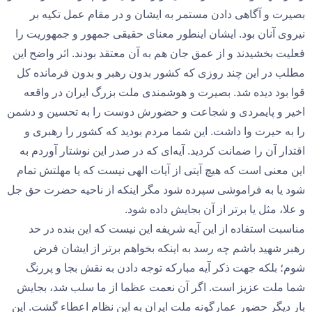
بصیرت و آگاهی دادن مستمر به ایشان و در مقام عمل تکیه بر
نیروی آنان بود. ایشان اینطور معنای حقیقی جمهور و جمهوریت را
فعلیت بخشیدند و از عمق جان هم به آن معتقد بودند. اثر واضح این
مطلب در این چند روزی که کشور بدون رهبر و بدون فرمانده کل
قوا بود دیده شد. بصیرت و هوشمندی ملت بزرگ ایران در واقعه
اخیر و پایمردی و شجاعت و حضورش دوست را به تحسین و دشمن
را به حیرت وا داشت. این شما مردم بودید که کشور را رهبری و
اقتدار آن را ضمانت کردید. آیه‌ای که در صدر این نوشتار آوردم به
این معنی است که هیچ آیتی از آیات الهی نیست که یا مهلتش تمام
شود یا به فراموشی سپرده شود مگر اینکه از ناحیه حضرت حق جل
و علا، مثل یا برتر از آن بجایش داده شود.
مناسبت استفاده از این آیه شریفه این نیست که این بنده در حد
رهبر شهید باشم چه رسد به اینکه بخواهم برتر از ایشان فرض
شوم؛ بلکه جهت ذکر آیه مبارکه توجه دادن به نقش بجا و پررنگ
شما ملت عزیز است. اگر آن نعمت عظما از ما سلب شد، بجایش
بار دیگر حضور عمارگونه ملت ایران به این نظام اعطاء گشت. این