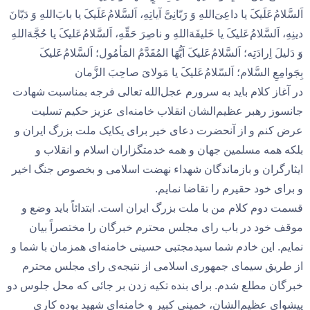
اَلسَّلامُ‌عَلَیکَ یا داعِیَ‌اللهِ وَ رَبّانِیَّ آیاتِهِ، اَلسَّلامُ‌عَلَیکَ یا بابَ‌‌اللهِ وَ دَیّانَ
دینِهِ، اَلسَّلامُ‌عَلیکَ یا خَلیفَهَ‌اللهِ و ناصِرَ حَقِّهِ، اَلسَّلامُ‌عَلیکَ یا حُجَّهَ‌ا‌للهِ
وَ دَلیلَ اِرادَتِه؛ اَلسَّلامُ‌عَلیکَ اَیُّهَا المُقَدَّمُ المَأمُول؛ اَلسَّلامُ‌عَلیکَ
بِجَوامِعِ السَّلام؛ اَلسّلامُ‌عَلیکَ یا مَولایَ صاحِبَ الزَّمان
در آغاز کلام باید به سرورم عجل‌الله تعالی فرجه بمناسبت شهادت
جانسوز رهبر عظیم‌الشان انقلاب خامنه‌ای عزیز حکیم تسلیت
عرض کنم و از آنحضرت دعای خیر برای یکایک ملت بزرگ ایران و
بلکه همه مسلمین جهان و همه خدمتگزاران اسلام و انقلاب و
ایثارگران و بازماندگان شهداء نهضت اسلامی و بخصوص جنگ اخیر
و برای خود حقیرم را تقاضا نمایم.
قسمت دوم کلام من با ملت بزرگ ایران است. ابتدائاً باید وضع و
موقف خود در باب رای مجلس محترم خبرگان را مختصراً بیان
نمایم. این خادم شما سیدمجتبی حسینی خامنه‌ای همزمان با شما و
از طریق سیمای جمهوری اسلامی از نتیجه‌ی رای مجلس محترم
خبرگان مطلع شدم. برای بنده تکیه زدن بر جائی که محل جلوس دو
پیشوای عظیم‌الشان، خمینی کبیر و خامنه‌ای شهید بوده کاری