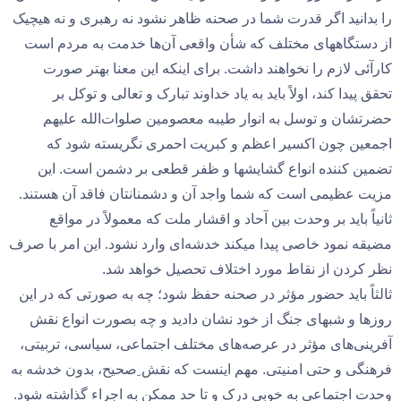
را بدانید اگر قدرت شما در صحنه ظاهر نشود نه رهبری و نه هیچیک
از دستگاههای مختلف که شأن واقعی آن‌ها خدمت به مردم است
کارآئی لازم را نخواهند داشت. برای اینکه این معنا بهتر صورت
تحقق پیدا کند، اولاً باید به یاد خداوند تبارک و تعالی و توکل بر
حضرتشان و توسل به انوار طیبه معصومین صلوات‌الله ‌علیهم‌
اجمعین چون اکسیر اعظم و کبریت احمری نگریسته شود که
تضمین کننده انواع گشایشها و ظفر قطعی بر دشمن است. این
مزیت عظیمی است که شما واجد آن و دشمنانتان فاقد آن هستند.
ثانیاً باید بر وحدت بین آحاد و اقشار ملت که معمولاً در مواقع
مضیقه نمود خاصی پیدا میکند خدشه‌ای وارد نشود. این امر با صرف
نظر کردن از نقاط مورد اختلاف تحصیل خواهد شد.
ثالثاً باید حضور مؤثر در صحنه حفظ شود؛ چه به صورتی که در این
روزها و شبهای جنگ از خود نشان دادید و چه بصورت انواع نقش
آفرینی‌های مؤثر در عرصه‌های مختلف اجتماعی، سیاسی، تربیتی،
فرهنگی و حتی امنیتی. مهم اینست که نقش ِصحیح، بدون خدشه به
وحدت اجتماعی به خوبی درک و تا حد ممکن به اجراء گذاشته شود.