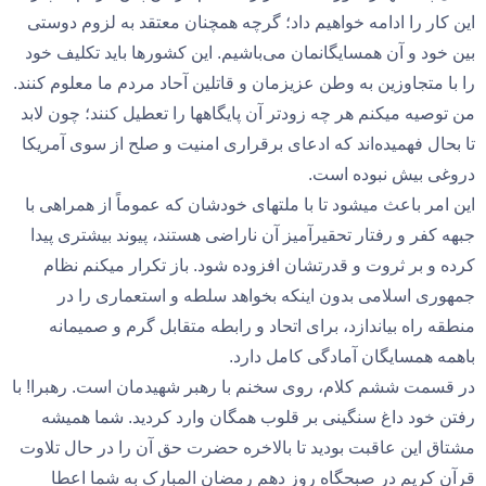
این کار را ادامه خواهیم داد؛ گرچه همچنان معتقد به لزوم دوستی
بین خود و آن همسایگانمان می‌باشیم. این کشورها باید تکلیف خود
را با متجاوزین به وطن عزیزمان و قاتلین آحاد مردم ما معلوم کنند.
من توصیه میکنم هر چه زودتر آن پایگاهها را تعطیل کنند؛ چون لابد
تا بحال فهمیده‌اند که ادعای برقراری امنیت و صلح از سوی آمریکا
دروغی بیش نبوده است.
این امر باعث میشود تا با ملتهای خودشان که عموماً از همراهی با
جبهه کفر و رفتار تحقیرآمیز آن ناراضی هستند، پیوند بیشتری پیدا
کرده و بر ثروت و قدرتشان افزوده شود. باز تکرار میکنم نظام
جمهوری اسلامی بدون اینکه بخواهد سلطه و استعماری را در
منطقه راه بیاندازد، برای اتحاد و رابطه متقابل گرم و صمیمانه
باهمه همسایگان آمادگی کامل دارد.
در قسمت ششم کلام،‍ روی سخنم با رهبر شهیدمان است. رهبرا! با
رفتن خود داغ سنگینی بر قلوب همگان وارد کردید. شما همیشه
مشتاق این عاقبت بودید تا بالاخره حضرت حق آن را در حال تلاوت
قرآن کریم در صبحگاه روز دهم رمضان المبارک به شما اعطا