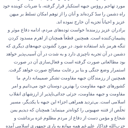
مورد تهاجم روؤس جبهه استکبار قرار گرفته، با ضربات کوبنده خود
راه دشمن را سدّ کرده‌اند و آنان را از توهم امکان تسلط بر میهن
عزیز و احیاناً تجزیه آن خارج نموده اند.
برادران عزیز رزمنده! خواست توده‌های مردم، ادامه دفاع موثر و
پشیمان‌کننده است. همچنین قطعاً همچنان از اهرم مسدود کردن
تنگه هرمز باید استفاده شود. در مورد گشودن جبهه‌های دیگری که
دشمن در آن تجربه ناچیزی دارد و به شدت در آن آسیب‌پذیر خواهد
بود مطالعاتی صورت گرفته است و فعال‌سازی آن در صورت
استمرار وضع جنگی و بنا بر رعایت مصالح صورت خواهد گرفت.
همچنین از رزمندگان جبهه مقاومت تشکر صمیمانه دارم. ما
کشورهای جبهه مقاومت را بهترین دوستان خود می‌دانیم و امر
مقاومت و جبهه مقاومت، جزئی جدائی‌ناپذیر از ارزشهای انقلاب
اسلامی است. بی‌تردید همراهی اجزاء این جبهه با یکدیگر، مسیر
تخلّص از فتنه صهیونی را کوتاه‌تر مینماید؛ همچنان که دیدیم یمن
شجاع و مؤمن دست از دفاع از مردم مظلوم غزه برنداشت و
حزب‌الله فداکار علیرغم همه‌ موانع به یاری جمهوری اسلامی آمده