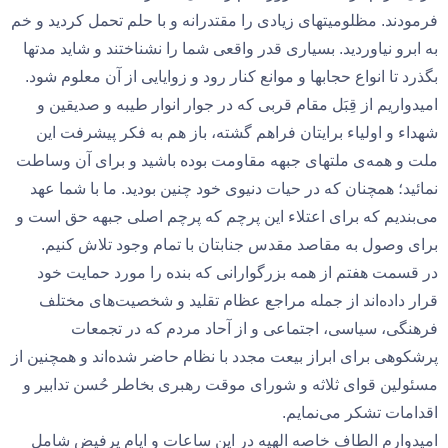
فرمودند. مظلومیتهای زیادی را مقتدرانه و با حلم تحمل کردید و خم
به ابرو نیاوردید. بسیاری قدر واقعی شما را نشناختند و شاید مدتها
بگذرد تا انواع حجابها و موانع کنار رود و زوایایی از آن معلوم شود.
امیدواریم از قِبَل مقام قربی که در جوار انوار طیبه و صدیقین و
شهداء و اولیاء برایتان فراهم گشته، باز هم به فکر پیشرفت این
ملت و همه‌ی ملتهای جبهه مقاومت بوده باشید و برای آن وساطت
نمائید؛ همچنان که در حیات دنیوی خود چنین بودید. ما با شما عهد
می‌بندیم که برای اعتلاء این پرچم که پرچم اصلی جبهه حق است و
برای وصول به مقاصد مقدس جنابتان با تمام وجود تلاش کنیم.
در قسمت هفتم از همه بزرگوارانی که بنده را مورد حمایت خود
قرار داده‌اند از جمله مراجع عظام تقلید و شخصیت‌های مختلف
فرهنگی، سیاسی، اجتماعی و از آحاد مردم که در تجمعات
پرشکوهی برای ابراز بیعت مجدد با نظام حاضر شده‌اند و همچنین از
مسئولین قوای ثلاثه و شورای موقت رهبری بخاطر حُسن تدابیر و
اقدامات تشکر می‌نمایم.
امیدوارم الطاف خاصه الهیه در این ساعات و ایام پرفیض شامل