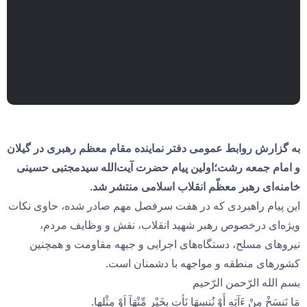
به گزارش روابط عمومی دفتر نماینده مقام معظم رهبری در گیلان
و امام جمعه رشت؛اولین پیام حضرت آیت‌الله سیدمجتبی حسینی
خامنه‌ای رهبر معظّم انقلاب اسلامی منتشر شد.
این پیام راهبردی که در هفت سرفصل مهم صادر شده، حاوی نکات
ویژه‌ای درخصوص رهبر شهید انقلاب، نقش و وظایف مردم،
نیروهای مسلح، دستگاه‌های اجرایی و جبهه مقاومت و همچنین
کشورهای منطقه و مواجهه با دشمنان است.
بسم الله الرّحمن الرّحیم
مَا نَنسَخْ مِنْ ءَآیَهٍ أَوْ نُنسِهَا نَأتِ بِخَیْرٍ مِّنْهَآ اَوْ مِثْلِها.