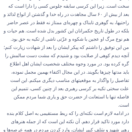
سخت است. زیرا این کرسی سابقه جلوس کسی را دارا است که
بعد از بیش از ۶۰ سال مجاهدت در راه خدا و گذشتن از انواع لذائذ و
راحتیها، به گوهری تابناک و چهره‌ای ممتاز نه فقط در عصر حاضر
بلکه در طول تاریخ حکمرانان این کشور بدل شده است. هم حیات و
هم نوع مرگ او عجین با شکوه و عزّتی ناشی از تکیه به حق بود.
من این توفیق را داشتم که پیکر ایشان را بعد از شهادت زیارت کنم؛
آنچه دیدم کوهی از صلابت بود و شنیدم که مشت دست سالمش را
گره کرده بود. در مورد وجوه مختلف شخصیت ایشان اهل اطلاع
باید مدتها چیزها بگویند. در این مجال اکتفاء بهمین مجمل نموده،
تفاصیل را واگذار به موقعیتهای مناسب دیگری میکنم. این است
علت سختی تکیه بر کرسی رهبری بعد از چنین کسی، تتمیم این
فاصله تنها با استعانت از حضرت حق و یاری شما مردم ممکن
است.
در ادامه لازم است نکته‌ای را که ربط مستقیمی به اصل کلام بنده
دارد مورد تاکید قرار دهم. آن نکته این است که از جمله هنرهای
رهبر شهید و سَلف کبیر ایشان، وارد کردن مردم در همه عرصه‌ها و