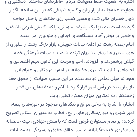
اشاره به اهمیت حفظ معیشت مردم، خاطرنشان ساختند: دستگیری و
حمایت همه‌جانبه از بازاریان و کسبه شریفی که در این سانحه ناگوار
دچار خسران مالی شده و مسیر کسب رزق حلالشان با خلل مواجه
گردیده است، نه تنها یک وظیفه سازمانی، بلکه تکلیفی شرعی، اخلاقی
و خطیر بر دوش آحاد دستگاه‌های اجرایی و متولیان امر است.
امام جمعه رشت در ادامه بیانات خویش، بازار بزرگ رشت را تبلوری از
هویت دیرینه تاریخی، شریان تپنده اقتصاد و میراث فرهنگی خطه
گیلان برشمردند و افزودند: احیا و مرمت این کانون مهم اقتصادی و
اجتماعی، نیازمند تدبیری حکیمانه، برنامه‌ریزی متقن و هم‌افزایی
مجدانه میان تمامی نهادهاست. در این مسیر، صیانت از حقوق حقه
بازاریان باید در رأس امور قرار گیرد تا آلام و دغدغه‌های این قشر
زحمتکش به کمترین میزان ممکن تقلیل یابد.
ایشان با اشاره به برخی موانع و تنگناهای موجود در حوزه‌های بیمه،
امور شهری و دیوان‌سالاری‌های رایج، خطاب به مدیران استانی تصریح
کردند: بر تمام مسئولان فرض است که با منش جهادی، نیت خالصانه
و رویکردی خدمت‌گزارانه، مسیر احقاق حقوق و رسیدگی به مطالبات