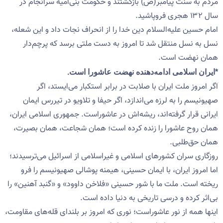
مردم به سنت پیامبر(ص) بازگشتند و حکومت بنی‌امیه سرانجام در
سال ۱۳۲ هجری فروپاشید.
امام حسین علیه‌السلام دین خدا را از انحراف نجات داد و این شعله،
نسل به نسل منتقل شد تا امروز به دست ملتی برسد که پرچم‌دار
همان نهضت است.
*ایران اسلامی ادامه‌دهنده نهضت عاشورا است.
اگر امروز ملت ایران با صلابت در برابر استکبار می‌ایستد، اگر
صهیونیسم را به لرزه می‌اندازد، اگر حیفا و تلاویو در تیررس ایمان
ایرانی قرار گرفته‌اند، ریشه‌اش در عاشوراست. جمهوری اسلامی ایران،
همان روح عاشورا را زنده کرده است؛ همان شجاعت، همان بصیرت،
همان حق‌طلبی.
روزگاری سران کشورهای اسلامی و غیراسلامی از اسرائیل می‌ترسیدند؛
اما امروز ایران، با ایمان حسینی، هیمنه پوشالی صهیونیسم را فرو
ریخته است. ملت ما با شور حسینی «فلاخن داوود» و «گنبد آهنین» را
بی‌اثر کرده و درسی تاریخی به دنیا داده است.
اینها همه از نور عاشوراست؛ نوری که امروز بر بلندای قله‌های مقاومت،