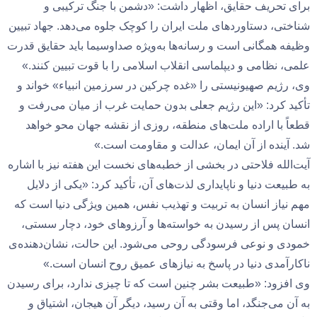
برای تحریف حقایق، اظهار داشت: «دشمن با جنگ ترکیبی و
شناختی، دستاوردهای ملت ایران را کوچک جلوه می‌دهد. جهاد تبیین
وظیفه همگانی است و رسانه‌ها به‌ویژه صداوسیما باید حقایق قدرت
علمی، نظامی و دیپلماسی انقلاب اسلامی را با قوت تبیین کنند.»
وی، رژیم صهیونیستی را «غده چرکین در سرزمین انبیاء» خواند و
تأکید کرد: «این رژیم جعلی بدون حمایت غرب از میان می‌رفت و
قطعاً با اراده ملت‌های منطقه، روزی از نقشه جهان محو خواهد
شد. آینده از آن ایمان، عدالت و مقاومت است.»
آیت‌الله فلاحتی در بخشی از خطبه‌های نخست این هفته نیز با اشاره
به طبیعت دنیا و ناپایداری لذت‌های آن، تأکید کرد: «یکی از دلایل
مهم نیاز انسان به تربیت و تهذیب نفس، همین ویژگی دنیا است که
انسان پس از رسیدن به خواسته‌ها و آرزوهای خود، دچار سستی،
خمودی و نوعی فرسودگی روحی می‌شود. این حالت، نشان‌دهنده‌ی
ناکارآمدی دنیا در پاسخ به نیازهای عمیق روح انسان است.»
وی افزود: «طبیعت بشر چنین است که تا چیزی ندارد، برای رسیدن
به آن می‌جنگد، اما وقتی به آن رسید، دیگر آن هیجان، اشتیاق و