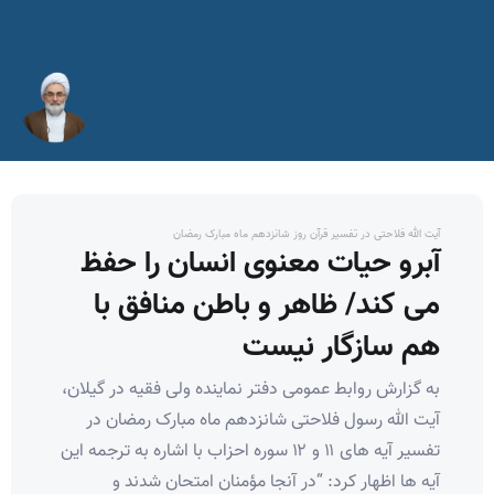
آیت الله فلاحتی در تفسیر قرآن روز شانزدهم ماه مبارک رمضان
آبرو حیات معنوی انسان را حفظ
می کند/ ظاهر و باطن منافق با
هم سازگار نیست
به گزارش روابط عمومی دفتر نماینده ولی فقیه در گیلان،
آیت الله رسول فلاحتی شانزدهم ماه مبارک رمضان در
تفسیر آیه های ۱۱ و ۱۲ سوره احزاب با اشاره به ترجمه این
آیه ها اظهار کرد: “در آنجا مؤمنان امتحان شدند و