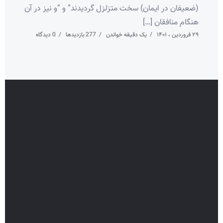
(ضعیفان در ایمان) سخت متزلزل گردیدند” و “و نیز در آن
هنگام منافقان […]
۲۹ فروردین ، ۱۴۰۱
یک دقیقه خواندن
277 بازدیدها
0 دیدگاه